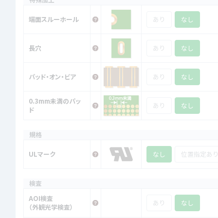
端面スルーホール
あり
なし
長穴
あり
なし
パッド・オン・ビア
あり
なし
0.3mm未満のパッ
あり
なし
ド
規格
ULマーク
なし
位置指定あ
検査
AOI検査
あり
なし
（外観光学検査）