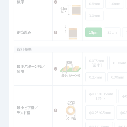
板厚
0.8mm
1.0mm
3.0mm
銅箔厚み
18μm
35μm
設計基準
0.075mm
0.10mm
［最小］
最小パターン幅／
間隔
0.25mm
0.30mm
φ0.15/0.35mm
φ0
［最小］
最小ビア径／
φ0.25/0.5mm
φ0.
ランド径
φ0.5/1.0mm
φ0.5