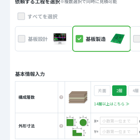
依頼する工程を選択
※複数選択で同時に見積可能
すべてを選択
基板設計
基板製造
基本情報入力
片面
2層
4層
構成層数
14層以上はこちら ≫
X=
外形寸法
Y=