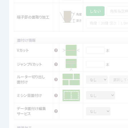
しない
角度指定
端子部の面取り加工
角度：30度 深さ：1.0
面付け情報
Vカット
本
ジャンプVカット
本
ルーター切り出し
面付け
ミシン目面付け
データ面付け編集
サービス
特殊加工