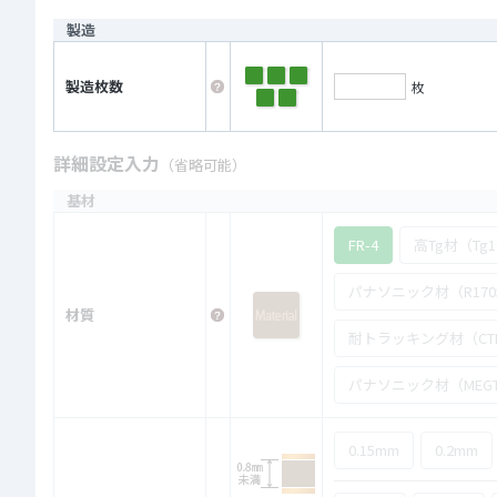
製造
製造枚数
枚
詳細設定入力
（省略可能）
基材
FR-4
高Tg材（Tg18
パナソニック材（R170
材質
耐トラッキング材（CTI60
パナソニック材（MEGT
0.15mm
0.2mm