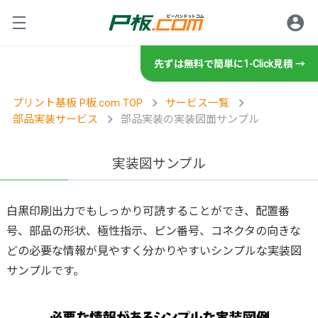
先ずは無料で簡単に1-Click見積 →
ロ
サービス紹介
プリント基板 P板.com TOP
サービス一覧
部品実装サービス
部品実装の実装図面サンプル
プリント基板の製造・設計・
ご利用方法
基板設計
実装図サンプル
グ
規格・書類等
設計サービスの特徴
初めてのお客様
基板製造
白黒印刷出力でもしっかり可読することができ、配置番
号、部品の形状、極性指示、ピン番号、コネクタの向きな
設計サービスの流れ
技術情報・セミナー
初めてのお客様へ
製造サービスの特徴
規格／仕様一覧
どの必要な情報が見やすく分かりやすいシンプルな実装図
商社・商社経由のお客様
基板実装
技術相談・事前データ確認
サンプルです。
お客様の声
製造サービスの流れ
イ
ツール
標準規格／仕様一覧
商社のお客様へ
技術情報
実装サービスの特徴
レポート
設計見積代行サービス
操作方法・FAQ
部品調達
製造工場案内