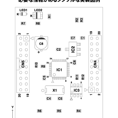
商社経由でのご注文について
実装サービスの流れ
プリント基板とは
環境化学物質情報
実装ならP板.com
ツール
ご注文の流れ
セミナー
部品調達
リピート製造サービス
お支払い・出荷
開発量産支援
実装工場案内
テクニカルガイド
発行書類・レポートなど
操作ガイド
GUGEN Hub（オンライン調達）
部品リスト変換・管理
量産コース
ン
セミナースケジュール
お支払い
回路設計
無償提供部品一覧
割引
エレクトロニクスの確かな情報便
ご注文時に必要なデータ一覧
【AI】部品データシートDL
フレキシブル基板
P板.com活用セミナー
出荷・納期
開発・量産支援
BGA・CSPリワーキングサービス
技術動画コンテンツ
リピート割引き
一般CADのガーバー出力方法
【AI】ハードウェア設計ツール
メタル放熱基板
P板.comプライベートセミナー
その他サービス
グローバル対応サービス
技術コンサルティング
@ele
ボリュームディスカウント
よくある質問
P板WEBチェッカー
特性インピーダンス制御基板
ハーネス加工サービス
各種伝票発行
無料メールマガジン
会社割引
ログインでお困りの方へ
ビルドアップ基板
メタルマスク製造サービス
営業カレンダー
お問い合わせフォーム
厚銅基板（大電流基板）
gene（センサモジュール）
取引実績
高多層基板
パネルdeボード（基板設計）
納期遵守率
ウルトラクイックコース
基板カレンダー（ノベルティ製作）