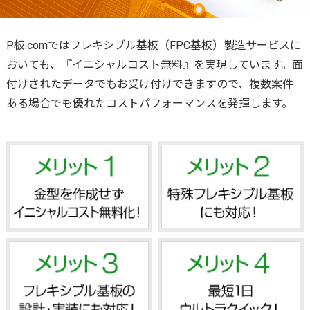
商社経由でのご注文について
実装サービスの流れ
プリント基板とは
環境化学物質情報
実装ならP板.com
ツール
ご注文の流れ
セミナー
部品調達
リピート製造サービス
お支払い・出荷
開発量産支援
実装工場案内
P板.comでは
フレキシブル基板（FPC基板）製造
サービスに
テクニカルガイド
発行書類・レポートなど
操作ガイド
GUGEN Hub（オンライン調達）
部品リスト変換・管理
量産コース
ン
セミナースケジュール
おいても、『イニシャルコスト無料』を実現しています。面
お支払い
回路設計
無償提供部品一覧
割引
エレクトロニクスの確かな情報便
付けされたデータでもお受け付けできますので、複数案件
ご注文時に必要なデータ一覧
【AI】部品データシートDL
フレキシブル基板
P板.com活用セミナー
出荷・納期
ある場合でも優れたコストパフォーマンスを発揮します。
開発・量産支援
BGA・CSPリワーキングサービス
技術動画コンテンツ
リピート割引き
一般CADのガーバー出力方法
【AI】ハードウェア設計ツール
メタル放熱基板
P板.comプライベートセミナー
その他サービス
グローバル対応サービス
技術コンサルティング
@ele
ボリュームディスカウント
よくある質問
P板WEBチェッカー
特性インピーダンス制御基板
ハーネス加工サービス
各種伝票発行
無料メールマガジン
会社割引
ログインでお困りの方へ
ビルドアップ基板
メタルマスク製造サービス
営業カレンダー
お問い合わせフォーム
厚銅基板（大電流基板）
gene（センサモジュール）
取引実績
高多層基板
パネルdeボード（基板設計）
納期遵守率
ウルトラクイックコース
基板カレンダー（ノベルティ製作）