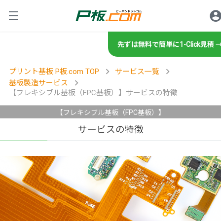
先ずは無料で簡単に1-Click見積 
ロ
サービス紹介
プリント基板 P板.com TOP
サービス一覧
基板製造サービス
プリント基板の製造・設計・
【フレキシブル基板（FPC基板）】サービスの特徴
ご利用方法
基板設計
【フレキシブル基板（FPC基板）】
グ
サービスの特徴
規格・書類等
設計サービスの特徴
初めてのお客様
基板製造
設計サービスの流れ
技術情報・セミナー
初めてのお客様へ
製造サービスの特徴
規格／仕様一覧
商社・商社経由のお客様
基板実装
技術相談・事前データ確認
お客様の声
製造サービスの流れ
イ
ツール
標準規格／仕様一覧
商社のお客様へ
技術情報
実装サービスの特徴
レポート
設計見積代行サービス
操作方法・FAQ
部品調達
製造工場案内