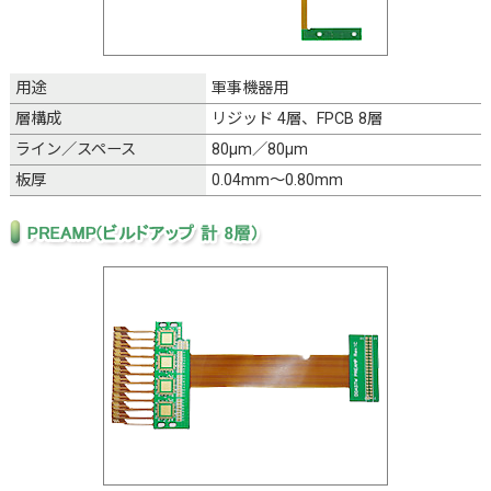
用途
軍事機器用
層構成
リジッド 4層、FPCB 8層
ライン／スペース
80μm／80μm
板厚
0.04mm～0.80mm