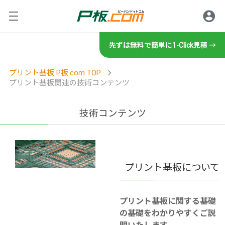
先ずは無料で簡単に1-Click見積 →
ロ
サービス紹介
プリント基板 P板.com TOP
プリント基板関連の技術コンテンツ
プリント基板の製造・設計・
ご利用方法
基板設計
技術コンテンツ
グ
規格・書類等
設計サービスの特徴
初めてのお客様
基板製造
設計サービスの流れ
プリント基板について
技術情報・セミナー
初めてのお客様へ
製造サービスの特徴
規格／仕様一覧
商社・商社経由のお客様
基板実装
技術相談・事前データ確認
お客様の声
製造サービスの流れ
イ
ツール
プリント基板に関する基礎
標準規格／仕様一覧
商社のお客様へ
技術情報
実装サービスの特徴
レポート
設計見積代行サービス
操作方法・FAQ
の基礎をわかりやすくご説
部品調達
製造工場案内