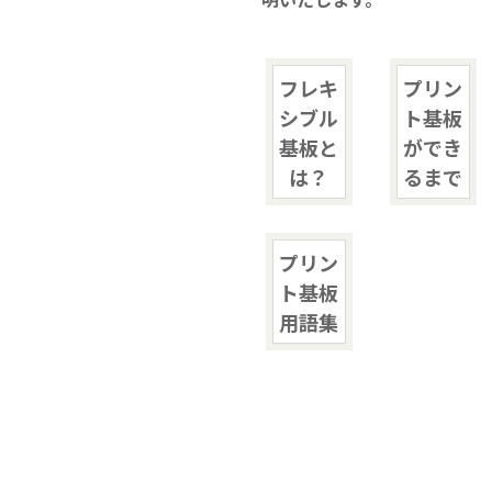
明いたします。
商社経由でのご注文について
実装サービスの流れ
プリント基板とは
環境化学物質情報
実装ならP板.com
ツール
ご注文の流れ
セミナー
部品調達
リピート製造サービス
お支払い・出荷
開発量産支援
実装工場案内
テクニカルガイド
発行書類・レポートなど
操作ガイド
フレキ
プリン
GUGEN Hub（オンライン調達）
部品リスト変換・管理
量産コース
ン
セミナースケジュール
お支払い
回路設計
シブル
ト基板
無償提供部品一覧
割引
エレクトロニクスの確かな情報便
ご注文時に必要なデータ一覧
【AI】部品データシートDL
基板と
ができ
フレキシブル基板
P板.com活用セミナー
出荷・納期
開発・量産支援
BGA・CSPリワーキングサービス
は？
るまで
技術動画コンテンツ
リピート割引き
一般CADのガーバー出力方法
【AI】ハードウェア設計ツール
メタル放熱基板
P板.comプライベートセミナー
その他サービス
グローバル対応サービス
技術コンサルティング
@ele
ボリュームディスカウント
よくある質問
P板WEBチェッカー
特性インピーダンス制御基板
プリン
ハーネス加工サービス
各種伝票発行
無料メールマガジン
ト基板
会社割引
ログインでお困りの方へ
ビルドアップ基板
メタルマスク製造サービス
営業カレンダー
用語集
お問い合わせフォーム
厚銅基板（大電流基板）
gene（センサモジュール）
取引実績
高多層基板
パネルdeボード（基板設計）
納期遵守率
ウルトラクイックコース
基板カレンダー（ノベルティ製作）