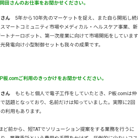
岡田さんのお仕事をお聞かせください。
田さん
5年から10年先のマーケットを捉え、また自ら開拓し続
、スマートコミュニティ市場やメディカル・ヘルスケア事業、新
パートナーロボット、第一次産業に向けて市場開拓をしています
陽光発電向け小型制御セットも我々の成果です。
P板.comご利用のきっかけをお聞かせください。
田さん
もともと個人で電子工作をしていたとき、P板.comは仲
内で話題となっており、名前だけは知っていました。実際に2回
どの利用もあります。
September
October
6年
09月
2026年
10月
火
水
木
金
土
日
月
火
水
木
金
土
ほど前から、短TATでソリューション提案をする業務を行うに
1
2
3
4
5
1
2
3