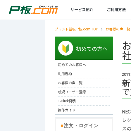
サービス紹介
ご利用方法
プリント基板 P板.com TOP
お客様の声一覧
基板設計
初めてのお客様
規格／仕様一覧
技術情報
ツール
商社・商社経由のお客様
レポート
基板製造
セミナー
設計サービスの特徴
初めてのお客様へ
標準規格／仕様一覧
プリント基板とは
部品リスト変換・管理
商社のお客様へ
環境化学物質情報
製造サービスの特徴
セミナースケジュール
初めての方へ
プリント基板の製造・設計・実装なら
設計サービスの流れ
お客様の声
テクニカルガイド
【AI】部品データシートDL
商社経由でのご注文について
発行書類・レポートなど
製造サービスの流れ
P板.com活用セミナー
社
技術相談・事前データ確認
エレクトロニクスの確かな情報便
【AI】ハードウェア設計ツール
製造工場案内
P板.comプライベート
初めてのお客様へ
設計見積代行サービス
技術動画コンテンツ
P板WEBチェッカー
リピート製造サービス
利用規約
201
@ele
量産コース
新
お客様の声一覧
で
無料メールマガジン
フレキシブル基板
新規ユーザー登録
メタル放熱基板
1-Click見積
特性インピーダンス制御基板
操作ガイド
NE
ビルドアップ基板
レ
■
注文・ログイン
スの
厚銅基板（大電流基板）