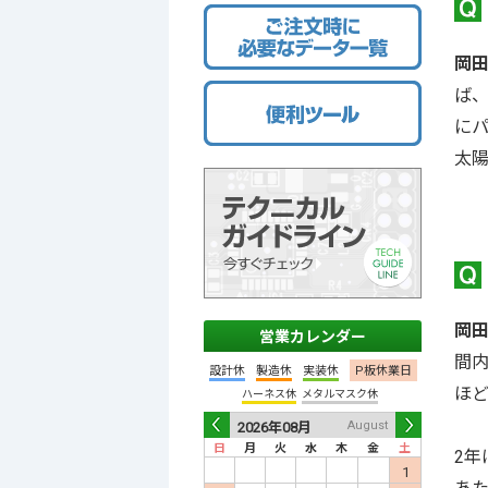
岡
ば
に
太
岡
営業カレンダー
間
設計休
製造休
実装休
P板休業日
ほ
ハーネス休
メタルマスク休
July
August
2026年
07月
2026年
08月
202
日
月
火
水
木
金
土
日
月
火
水
木
金
土
日
月
2年
Prev
Nex
1
2
3
4
1