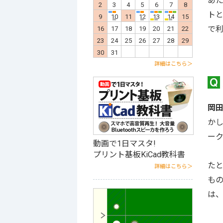
あ
5
6
7
8
9
10
11
2
3
4
5
6
7
8
6
7
ト
12
13
14
15
16
17
18
9
10
11
12
13
14
15
13
14
で利
19
20
21
22
23
24
25
16
17
18
19
20
21
22
20
21
t
26
27
28
29
30
31
23
24
25
26
27
28
29
27
28
30
31
詳細はこちら＞
岡
かし
ー
動画で1日マスタ!
プリント基板KiCad教科書
た
詳細はこちら＞
も
は、