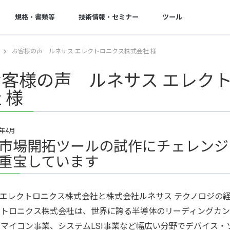
規格・書類等
技術情報・セミナー
ツール
お客様の声 ルネサス エレクトロニクス株式会社 様
操作方法・FAQ
基板実装
お支払い・出荷
開発量産支援
ご注文の流れ
実装サービスの特徴
お支払い
回路設計
お客様の声 ルネサス エレク
操作ガイド
実装サービスの流れ
出荷・納期
開発・量産支援
 様
セミナー
ご注文時に必要なデータ一覧
実装工場案内
グローバル対応サービス
技術コンサルティング
一般CADのガーバー出力方法
無償提供部品一覧
各種伝票発行
1年4月
割引
よくある質問
BGA・CSPリワーキングサービス
営業カレンダー
市場開拓ツールの試作にチェレンジ
リピート割引き
重宝しています
ログインでお困りの方へ
取引実績
部品調達
ボリュームディスカウ
お問い合わせフォーム
納期遵守率
部品調達
会社割引
Cエレクトロニクス株式会社と株式会社ルネサス テクノロジの
GUGEN Hub（オンライン調達）
クトロニクス株式会社は、世界に誇る半導体のリーディングカン
マイコン事業、システムLSI事業など幅広い分野でデバイス