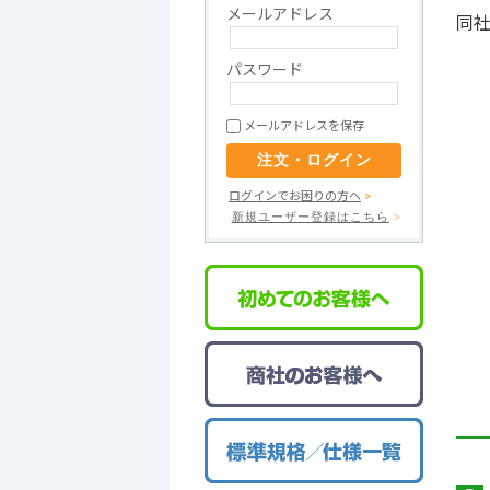
メールアドレス
同
P板.com
高多層基板
ウルトラクイックコース
パスワード
デリバリーゼロ
メールアドレスを保存
（出荷日当日お届けサービス）
事前データチェック
ログインでお困りの方へ
>
新規ユーザー登録はこちら
>