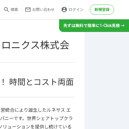
検索
お問い合わせ
ログイン
新規登録
先ずは無料で簡単に1-Click見積 →
その他サービス
ハーネス加工サービス
トロニクス株式会
メタルマスク製造サービス
gene（センサモジュール）
パネルdeボード（基板設計）
基板カレンダー（ノベルティ製作）
！ 時間とコスト両面
基板回収リサイクルサポート
ント
経営統合により誕生したルネサス エ
パニーです。世界シェアトップクラ
・ソリューションを提供し続けている