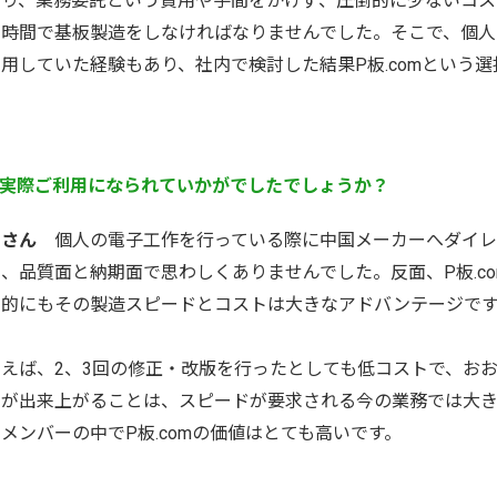
たり、業務委託という費用や手間をかけず、圧倒的に少ないコス
8
9
10
11
12
4
5
6
7
8
9
10
と時間で基板製造をしなければなりませんでした。そこで、個人
15
16
17
18
19
11
12
13
14
15
16
17
用していた経験もあり、社内で検討した結果P板.comという
22
23
24
25
26
18
19
20
21
22
23
24
29
30
25
26
27
28
29
30
31
実際ご利用になられていかがでしたでしょうか？
田さん
個人の電子工作を行っている際に中国メーカーへダイレ
、品質面と納期面で思わしくありませんでした。反面、P板.c
ク的にもその製造スピードとコストは大きなアドバンテージで
とえば、2、3回の修正・改版を行ったとしても低コストで、お
のが出来上がることは、スピードが要求される今の業務では大き
メンバーの中でP板.comの価値はとても高いです。