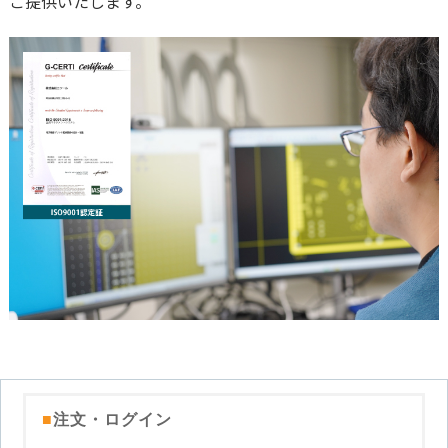
ご提供いたします。
商社経由でのご注文について
実装サービスの流れ
プリント基板とは
環境化学物質情報
実装ならP板.com
ツール
ご注文の流れ
セミナー
部品調達
リピート製造サービス
お支払い・出荷
開発量産支援
実装工場案内
テクニカルガイド
発行書類・レポートなど
操作ガイド
GUGEN Hub（オンライン調達）
部品リスト変換・管理
量産コース
ン
セミナースケジュール
お支払い
回路設計
無償提供部品一覧
割引
エレクトロニクスの確かな情報便
ご注文時に必要なデータ一覧
【AI】部品データシートDL
フレキシブル基板
P板.com活用セミナー
出荷・納期
開発・量産支援
BGA・CSPリワーキングサービス
技術動画コンテンツ
リピート割引き
一般CADのガーバー出力方法
【AI】ハードウェア設計ツール
メタル放熱基板
P板.comプライベートセミナー
その他サービス
グローバル対応サービス
技術コンサルティング
@ele
ボリュームディスカウント
よくある質問
P板WEBチェッカー
特性インピーダンス制御基板
ハーネス加工サービス
各種伝票発行
無料メールマガジン
会社割引
ログインでお困りの方へ
ビルドアップ基板
メタルマスク製造サービス
営業カレンダー
お問い合わせフォーム
厚銅基板（大電流基板）
gene（センサモジュール）
取引実績
高多層基板
パネルdeボード（基板設計）
納期遵守率
■
注文・ログイン
ウルトラクイックコース
基板カレンダー（ノベルティ製作）