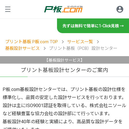
先ずは無料で簡単に1-Click見積 →
ロ
サービス紹介
プリント基板 P板.com TOP
サービス一覧
基板設計サービス
プリント基板（PCB）設計センター
プリント基板の製造・設計・
ご利用方法
【基板設計サービス】
基板設計
プリント基板設計センターのご案内
グ
規格・書類等
設計サービスの特徴
初めてのお客様
基板製造
P板.com
基板設計
センターでは、
プリント基板
の
設計
仕様を
設計サービスの流れ
技術情報・セミナー
標準化し、品質の安定した
設計
サービスを行っております。
初めてのお客様へ
製造サービスの特徴
規格／仕様一覧
商社・商社経由のお客様
基板実装
設計
は主にISO9001認証を取得している、株式会社ニソール
技術相談・事前データ確認
お客様の声
製造サービスの流れ
など経験豊富な協力会社の設計部にて行っています。
イ
ツール
標準規格／仕様一覧
商社のお客様へ
技術情報
実装サービスの特徴
レポート
設計見積代行サービス
基板設計40年の経験と実績により、高品質な設計データを
操作方法・FAQ
部品調達
製造工場案内