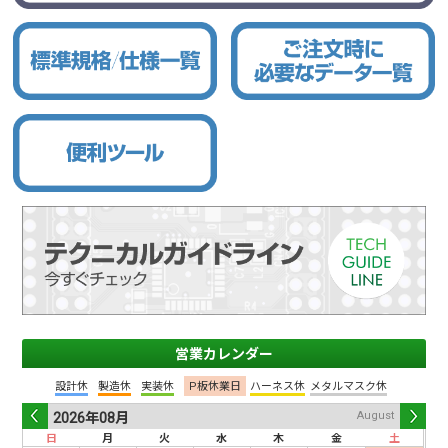
営業カレンダー
設計休
製造休
実装休
P板休業日
ハーネス休
メタルマスク休
August
2026年
08月
日
月
火
水
木
金
土