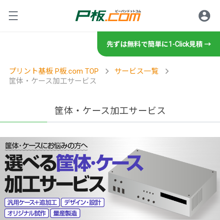
先ずは無料で簡単に1-Click見積 →
ロ
サービス紹介
プリント基板 P板.com TOP
サービス一覧
筐体・ケース加工サービス
プリント基板の製造・設計・
ご利用方法
基板設計
筐体・ケース加工サービス
グ
規格・書類等
設計サービスの特徴
初めてのお客様
基板製造
設計サービスの流れ
技術情報・セミナー
初めてのお客様へ
製造サービスの特徴
規格／仕様一覧
商社・商社経由のお客様
基板実装
技術相談・事前データ確認
お客様の声
製造サービスの流れ
イ
ツール
標準規格／仕様一覧
商社のお客様へ
技術情報
実装サービスの特徴
レポート
設計見積代行サービス
操作方法・FAQ
部品調達
製造工場案内