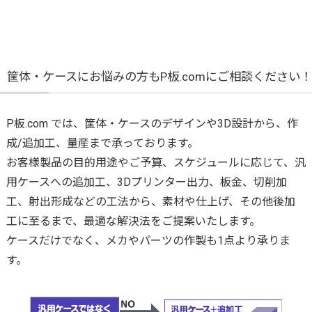
商社経由でのご注文について
実装サービスの流れ
プリント基板とは
環境化学物質情報
実装ならP板.com
ツール
ご注文の流れ
セミナー
部品調達
リピート製造サービス
お支払い・出荷
開発量産支援
実装工場案内
テクニカルガイド
発行書類・レポートなど
操作ガイド
GUGEN Hub（オンライン調達）
部品リスト変換・管理
量産コース
ン
セミナースケジュール
お支払い
回路設計
無償提供部品一覧
筐体・ケースにお悩みの方もP板.comにご相談ください！
割引
エレクトロニクスの確かな情報便
ご注文時に必要なデータ一覧
【AI】部品データシートDL
フレキシブル基板
P板.com活用セミナー
出荷・納期
開発・量産支援
BGA・CSPリワーキングサービス
技術動画コンテンツ
リピート割引き
一般CADのガーバー出力方法
P板.com では、筐体・ケースのデザインや3D設計から、作
【AI】ハードウェア設計ツール
メタル放熱基板
P板.comプライベートセミナー
その他サービス
グローバル対応サービス
技術コンサルティング
成/追加工、量産まで承っております。
@ele
ボリュームディスカウント
よくある質問
P板WEBチェッカー
特性インピーダンス制御基板
お客様製品の目的用途やご予算、スケジュールに応じて、汎
ハーネス加工サービス
各種伝票発行
無料メールマガジン
用ケースへの追加工、3Dプリンター出力、板金、切削加
会社割引
ログインでお困りの方へ
ビルドアップ基板
メタルマスク製造サービス
営業カレンダー
工、射出形成などの工法から、素材や仕上げ、その他後加
お問い合わせフォーム
工に至るまで、最適な解決法をご提案いたします。
厚銅基板（大電流基板）
gene（センサモジュール）
取引実績
ケースだけでなく、メカやパーツの作製も1点より承りま
す。
高多層基板
パネルdeボード（基板設計）
納期遵守率
ウルトラクイックコース
基板カレンダー（ノベルティ製作）