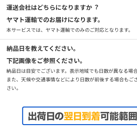
29
30
25
26
27
28
29
30
31
運送会社はどちらになりますか︖
ヤマト運輸でのお届けになります。
本サービスでは、ヤマト運輸でのみのご対応となります。
納品日を教えてください。
下記画像をご参照ください。
納品日は目安でございます。表示地域でも日数が異なる場
また、天候や交通事情などにより日数が前後する場合もご
さい。