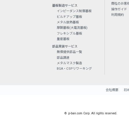
商社のお客
基板製造サービス
操作ガイド
インピーダンス制御基板
利用規約
ビルドアップ基板
メタル放熱基板
厚銅基板(大電流基板)
フレキシブル基板
量産基板
部品実装サービス
無償提供部品一覧
部品調達
メタルマスク製造
BGA・CSPリワーキング
会社概要
初
© p-ban.com Corp. All rights reserved.