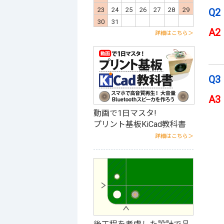
t
26
27
28
29
30
31
23
24
25
26
27
28
29
27
28
Q2
30
31
A2
詳細はこちら＞
Q3
A3
動画で1日マスタ!
プリント基板KiCad教科書
詳細はこちら＞