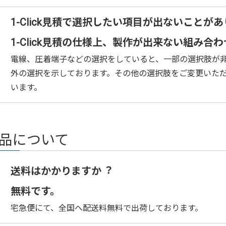
1-Click見積で選択したい項目が出ないことが
1-Click見積の仕様上、製作が出来ない組み合
電線、圧着端子などの選択をしていると、一部の選択肢が
外の選択を示しております。その他の選択肢をご変更いた
います。
品について
September
October
6年
09月
2026年
10月
送料はかかりますか︖
火
水
木
金
土
日
月
火
水
木
金
土
1
2
3
4
5
1
2
3
無料です。
8
9
10
11
12
4
5
6
7
8
9
10
宅急便にて、全国へ配送料無料で出荷しております。
15
16
17
18
19
11
12
13
14
15
16
17
22
23
24
25
26
18
19
20
21
22
23
24