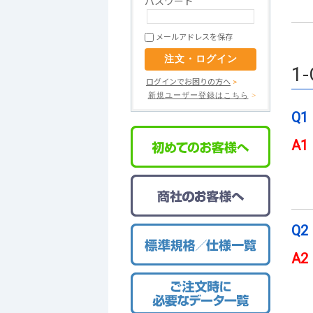
パスワード
P板.com
高多層基板
メールアドレスを保存
ウルトラクイックコース
デリバリーゼロ
1
ログインでお困りの方へ
>
（出荷日当日お届けサービス）
新規ユーザー登録はこちら
>
事前データチェック
Q1
A1
Q2
A2