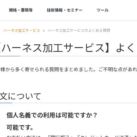
規格・書類等
技術情報・セミナー
ツール
ハーネス加工サービス
ハーネス加工サービスのよくある質問
操作方法・FAQ
基板実装
お支払い・出荷
開発量産支援
ご注文の流れ
実装サービスの特徴
お支払い
回路設計
【ハーネス加工サービス】よく
操作ガイド
実装サービスの流れ
出荷・納期
開発・量産支援
セミナー
ご注文時に必要なデータ一覧
実装工場案内
グローバル対応サービス
技術コンサルティング
客様から多く寄せられる質問をまとめました。ご不明な点があ
一般CADのガーバー出力方法
無償提供部品一覧
各種伝票発行
割引
よくある質問
BGA・CSPリワーキングサービス
営業カレンダー
リピート割引き
文について
ログインでお困りの方へ
取引実績
部品調達
ボリュームディスカウ
お問い合わせフォーム
納期遵守率
部品調達
会社割引
個人名義での利用は可能ですか？
GUGEN Hub（オンライン調達）
可能です。