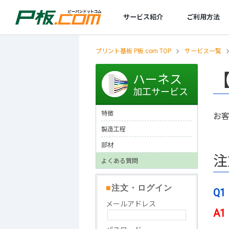
サービス紹介
ご利用方法
プリント基板 P板.com TOP
サービス一覧
基板設計
初めてのお客様
規格／仕様一覧
技術情報
ツール
商社・商社経由のお客様
レポート
基板製造
セミナー
設計サービスの特徴
初めてのお客様へ
標準規格／仕様一覧
プリント基板とは
部品リスト変換・管理
商社のお客様へ
環境化学物質情報
製造サービスの特徴
セミナースケジュール
ハーネス
プリント基板の製造・設計・実装なら
設計サービスの流れ
お客様の声
テクニカルガイド
【AI】部品データシートDL
商社経由でのご注文について
発行書類・レポートなど
製造サービスの流れ
P板.com活用セミナー
加工サービス
技術相談・事前データ確認
エレクトロニクスの確かな情報便
【AI】ハードウェア設計ツール
製造工場案内
P板.comプライベート
特徴
お
設計見積代行サービス
技術動画コンテンツ
P板WEBチェッカー
リピート製造サービス
製造工程
@ele
量産コース
部材
注
無料メールマガジン
フレキシブル基板
よくある質問
メタル放熱基板
■
注文・ログイン
Q1
特性インピーダンス制御基板
メールアドレス
ビルドアップ基板
A1
厚銅基板（大電流基板）