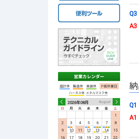
Q3
A3
営業カレンダー
納
設計休
製造休
実装休
P板休業日
ハーネス休
メタルマスク休
July
August
2026年
07月
2026年
08月
202
Q1
日
月
火
水
木
金
土
日
月
火
水
木
金
土
日
月
Prev
Nex
1
2
3
4
1
A1
5
6
7
8
9
10
11
2
3
4
5
6
7
8
6
7
12
13
14
15
16
17
18
9
10
11
12
13
14
15
13
14
19
20
21
22
23
24
25
16
17
18
19
20
21
22
20
21