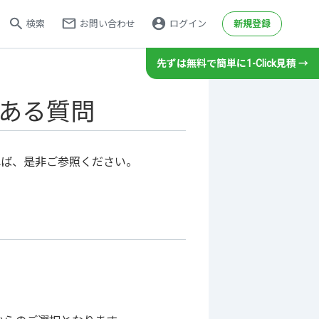
検索
お問い合わせ
ログイン
新規登録
先ずは無料で簡単に1-Click見積 →
その他サービス
ハーネス加工サービス
ある質問
メタルマスク製造サービス
gene（センサモジュール）
れば、是非ご参照ください。
パネルdeボード（基板設計）
基板カレンダー（ノベルティ製作）
基板回収リサイクルサポート
ント