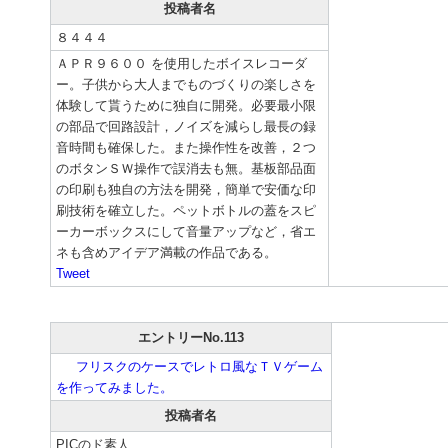
投稿者名
８４４４
ＡＰＲ９６００ を使用したボイスレコーダ
ー。子供から大人までものづくりの楽しさを
体験して貰うために独自に開発。必要最小限
の部品で回路設計，ノイズを減らし最長の録
音時間も確保した。また操作性を改善，２つ
のボタンＳＷ操作で誤消去も無。基板部品面
の印刷も独自の方法を開発，簡単で安価な印
刷技術を確立した。ペットボトルの蓋をスピ
ーカーボックスにして音量アップなど，省エ
ネも含めアイデア満載の作品である。
Tweet
エントリーNo.113
フリスクのケースでレトロ風なＴＶゲーム
を作ってみました。
投稿者名
PICのド素人