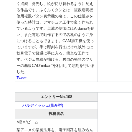
く点滅、発光し、絵が切り替わるように見え
る作品です。ふくふくタンとは、複数透明板
使用複数パタン表示機の略で、この仕組みを
使った時計は、アマチュア工作で良く作られ
ているようです。点滅の制御にはArduinoを使
い、また電池で動作するので名札のように身
につけることもできます。CAM加工機を使っ
ていますが、手で彫刻を行えばそれ以外には
秋月電子で普通に手に入る、簡単な工作で
す。ペジェ曲線が描ける、独自の発想のフリ
ーの基板CAD”mikan”を利用して彫刻を行いま
した。
Tweet
エントリーNo.108
バルディッシュ(量産型)
投稿者名
MBM/ビーム
某アニメの某魔法斧を、電子回路を組み込ん