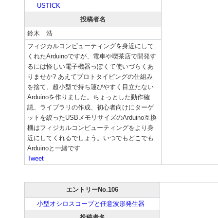
USTICK
投稿者名
鈴木 浩
フィジカルコンピューティングを身近にして
くれたArduinoですが、電車や喫茶店で開発す
るには怪しい電子機器っぽくて使いづらくあ
りませか? あえてプロトタイピングの仕組み
を捨て、超小型で持ち運びやすく目立たない
Arduinoを作りました。ちょっとした動作確
認、ライブラリの作成、初心者向けにターゲ
ットを絞ったUSBメモリサイズのArduino互換
機はフィジカルコンピューティングをより身
近にしてくれるでしょう。いつでもどこでも
Arduinoと一緒です
Tweet
エントリーNo.106
小型オシロスコープと任意波形発生器
投稿者名