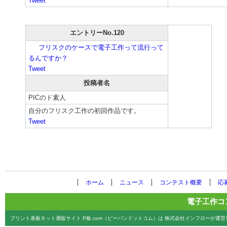
Tweet
エントリーNo.120
フリスクのケースで電子工作って流行って
るんですか？
Tweet
投稿者名
PICのド素人
自分のフリスク工作の初回作品です。
Tweet
ホーム
ニュース
コンテスト概要
応
電子工作コ
プリント基板ネット通販サイト P板.com（ピーバンドットコム）は 株式会社インフローが運