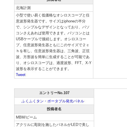
北海計測
小型で使い易く低価格なオシロスコープと任
意波形発生器です。サイズはiphoneの半分
で、シンプルなデザインとなっており、パソ
コンさえあれば使用できます。パソコンとは
USBケーブルで接続します。オシロスコー
プ、任意波形発生器ともにこのサイズで２ｃ
ｈを有し、任意波形発生器は、三角波、正弦
波、方形波を簡単に生成することが可能であ
り、オシロスコープは、過渡波形、FFT、X-Y
波形を表示することができます。
Tweet
エントリーNo.107
ふくふくタン・ポータブル発光パネル
投稿者名
MBM/ビーム
アクリルに彫刻を施したパネルがLEDで美し