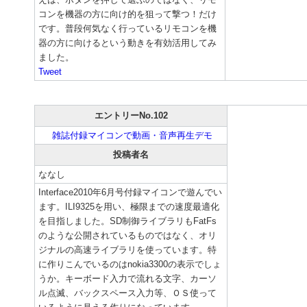
コンを機器の方に向け的を狙って撃つ！だけ
です。普段何気なく行っているリモコンを機
器の方に向けるという動きを有効活用してみ
ました。
Tweet
エントリーNo.102
雑誌付録マイコンで動画・音声再生デモ
投稿者名
ななし
Interface2010年6月号付録マイコンで遊んでい
ます。ILI9325を用い、極限までの速度最適化
を目指しました。SD制御ライブラリもFatFs
のような公開されているものではなく、オリ
ジナルの高速ライブラリを使っています。特
に作りこんでいるのはnokia3300の表示でしょ
うか。キーボード入力で流れる文字、カーソ
ル点滅、バックスペース入力等、ＯＳ使って