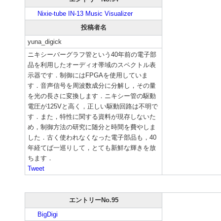
Nixie-tube IN-13 Music Visualizer
投稿者名
yuna_digick
ニキシーバーグラフ管という40年前の電子部
品を利用したオーディオ帯域のスペクトル表
示器です．制御にはFPGAを使用していま
す．音声信号を周波数成分に分解し，その量
を光の長さに変換します．ニキシー管の駆動
電圧が125Vと高く，正しい駆動回路は不明で
す．また，特性に関する資料が現存しないた
め，制御方法の研究に随分と時間を費やしま
した．古く使われなくなった電子部品も，40
年経てば一巡りして，とても新鮮な輝きを放
ちます．
Tweet
エントリーNo.95
BigDigi