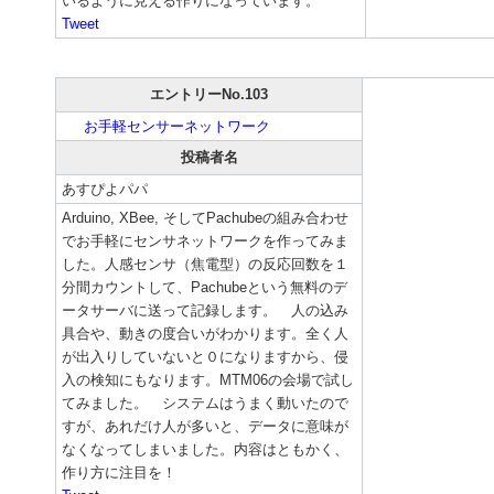
いるように見える作りになっています。
Tweet
エントリーNo.103
お手軽センサーネットワーク
投稿者名
あすぴよパパ
Arduino, XBee, そしてPachubeの組み合わせ
でお手軽にセンサネットワークを作ってみま
した。人感センサ（焦電型）の反応回数を１
分間カウントして、Pachubeという無料のデ
ータサーバに送って記録します。 人の込み
具合や、動きの度合いがわかります。全く人
が出入りしていないと０になりますから、侵
入の検知にもなります。MTM06の会場で試し
てみました。 システムはうまく動いたので
すが、あれだけ人が多いと、データに意味が
なくなってしまいました。内容はともかく、
作り方に注目を！