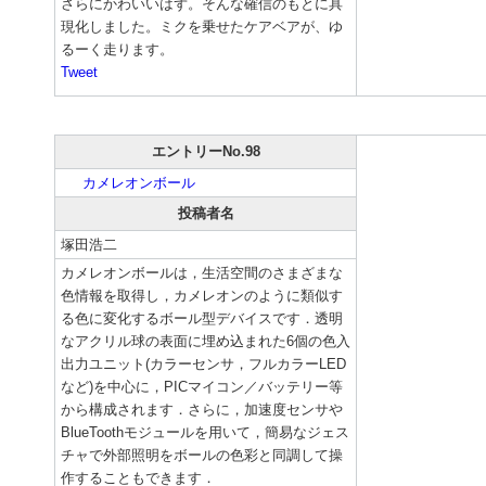
さらにかわいいはず。そんな確信のもとに具
現化しました。ミクを乗せたケアベアが、ゆ
るーく走ります。
Tweet
エントリーNo.98
カメレオンボール
投稿者名
塚田浩二
カメレオンボールは，生活空間のさまざまな
色情報を取得し，カメレオンのように類似す
る色に変化するボール型デバイスです．透明
なアクリル球の表面に埋め込まれた6個の色入
出力ユニット(カラーセンサ，フルカラーLED
など)を中心に，PICマイコン／バッテリー等
から構成されます．さらに，加速度センサや
BlueToothモジュールを用いて，簡易なジェス
チャで外部照明をボールの色彩と同調して操
作することもできます．