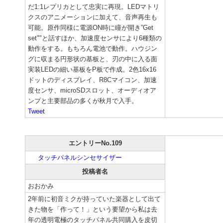
だ1:1レプリカとして忠実に再現。LEDマトリ
クスのアニメーションに加えて、音声再生も
可能。原作同様に電源ON時に瞳が開き”Get
set""と話すほか、加速度センサにより6種類の
動作をする。もちろん電池で動作。ハウジン
グに収まる円形状の基板と、刃の中に入る面
実装LEDの細い基板をP板で作成。2色16x16
ドットのディスプレイ、R8Cマイコン、加速
度センサ、microSDスロット、オーディオア
ンプと主要部品の多くが秋月で入手。
Tweet
エントリーNo.109
タッチパネルシンセサイザー
投稿者名
おおかみ
2年前に初音ミクが持っていた楽器として出て
きた物を「作って！」という要望から私は去
年の透明電極のタッチパネル共同購入を皮切