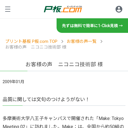
先ずは無料で簡単に1-Click見積 →
ロ
サービス紹介
プリント基板 P板.com TOP
お客様の声一覧
お客様の声 ニコニコ技術部 様
プリント基板の製造・設計・
ご利用方法
基板設計
お客様の声 ニコニコ技術部 様
グ
規格・書類等
設計サービスの特徴
初めてのお客様
2009年01月
基板製造
設計サービスの流れ
技術情報・セミナー
初めてのお客様へ
製造サービスの特徴
品質に関しては文句のつけようがない！
規格／仕様一覧
商社・商社経由のお客様
基板実装
技術相談・事前データ確認
お客様の声
製造サービスの流れ
イ
ツール
標準規格／仕様一覧
商社のお客様へ
技術情報
多摩美術大学八王子キャンパスで開催された「Make: Tokyo
実装サービスの特徴
レポート
設計見積代行サービス
操作方法・FAQ
部品調達
製造工場案内
Meeting 02」に訪れました。Make：は、全国から約50組の