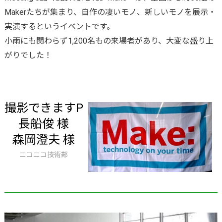
商社経由でのご注文について
実装サービスの流れ
プリント基板とは
Makerたちが集まり、自作の凄いモノ、新しいモノを展示・
環境化学物質情報
実装ならP板.com
ツール
ご注文の流れ
セミナー
部品調達
リピート製造サービス
お支払い・出荷
開発量産支援
実演するというイベントです。
実装工場案内
テクニカルガイド
発行書類・レポートなど
操作ガイド
小雨にも関わらず1,200名もの来場者があり、大変な盛り上
GUGEN Hub（オンライン調達）
部品リスト変換・管理
量産コース
ン
セミナースケジュール
お支払い
回路設計
無償提供部品一覧
がりでした！
割引
エレクトロニクスの確かな情報便
ご注文時に必要なデータ一覧
【AI】部品データシートDL
フレキシブル基板
P板.com活用セミナー
出荷・納期
開発・量産支援
BGA・CSPリワーキングサービス
技術動画コンテンツ
リピート割引き
一般CADのガーバー出力方法
【AI】ハードウェア設計ツール
メタル放熱基板
P板.comプライベートセミナー
その他サービス
グローバル対応サービス
技術コンサルティング
@ele
撮影できますP
ボリュームディスカウント
よくある質問
P板WEBチェッカー
特性インピーダンス制御基板
ハーネス加工サービス
各種伝票発行
長船俊 様
無料メールマガジン
会社割引
ログインでお困りの方へ
森岡澄夫 様
ビルドアップ基板
メタルマスク製造サービス
営業カレンダー
ニコニコ技術部
お問い合わせフォーム
厚銅基板（大電流基板）
gene（センサモジュール）
取引実績
高多層基板
パネルdeボード（基板設計）
納期遵守率
ウルトラクイックコース
基板カレンダー（ノベルティ製作）