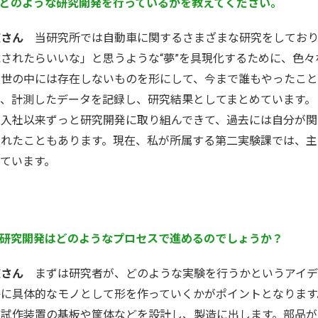
どのような研究開発を行っているかを教えてください。
庄さん
当研究所では自動車に関するさまざまな研究をしており
載されたらいいな」と思うような“夢”を具現化するために、色
だ世の中には存在しないものを形にして、今まで誰もやったこ
り、計測したデータを記録し、研究結果としてまとめています。
入社以来ずっと研究開発に取り組んできて、過去には自分が関わ
されたこともあります。現在、私が所属する第二実験課では、主
っています。
研究開発はどのようなプロセスで進めるのでしょうか？
庄さん
まずは研究者が、どのような実験を行うかというアイデ
September
October
6年
09月
2026年
10月
かに具体的なモノとして形を作っていくかがポイントとなります
火
水
木
金
土
日
月
火
水
木
金
土
1
2
3
4
5
1
2
3
、試作装置の基板や筐体などを設計し、製造に出します。部品が