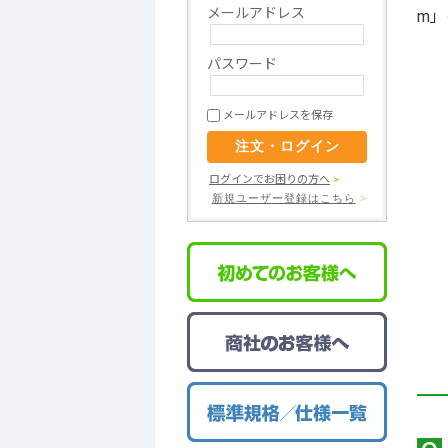
メールアドレス
m
P板.com
高多層基板
ウルトラクイックコース
パスワード
デリバリーゼロ
メールアドレスを保存
（出荷日当日お届けサービス）
事前データチェック
ログインでお困りの方へ
>
新規ユーザー登録はこちら
>