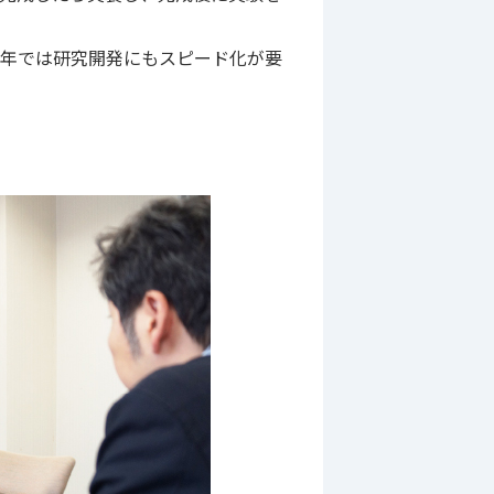
近年では研究開発にもスピード化が要