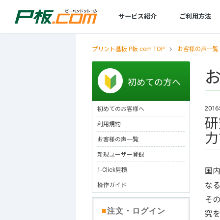
サービス紹介
ご利用方法
プリント基板 P板.com TOP
お客様の声一覧
基板設計
初めてのお客様
規格／仕様一覧
技術情報
ツール
商社・商社経由のお客様
レポート
基板製造
セミナー
設計サービスの特徴
初めてのお客様へ
標準規格／仕様一覧
プリント基板とは
部品リスト変換・管理
商社のお客様へ
環境化学物質情報
製造サービスの特徴
セミナースケジュール
初めての方へ
プリント基板の製造・設計・実装なら
設計サービスの流れ
お客様の声
テクニカルガイド
【AI】部品データシートDL
商社経由でのご注文について
発行書類・レポートなど
製造サービスの流れ
P板.com活用セミナー
技術相談・事前データ確認
エレクトロニクスの確かな情報便
【AI】ハードウェア設計ツール
製造工場案内
P板.comプライベート
201
初めてのお客様へ
設計見積代行サービス
技術動画コンテンツ
P板WEBチェッカー
リピート製造サービス
研
利用規約
力
@ele
量産コース
お客様の声一覧
無料メールマガジン
フレキシブル基板
新規ユーザー登録
メタル放熱基板
1-Click見積
国
特性インピーダンス制御基板
なる
操作ガイド
そ
ビルドアップ基板
■
注文・ログイン
究を
厚銅基板（大電流基板）