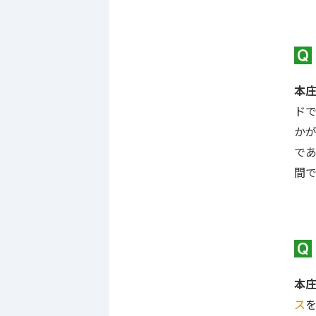
本
ド
か
で
間
本
ス