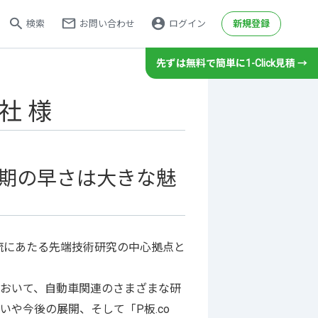
検索
お問い合わせ
ログイン
新規登録
先ずは無料で簡単に1-Click見積 →
その他サービス
ハーネス加工サービス
社 様
メタルマスク製造サービス
gene（センサモジュール）
パネルdeボード（基板設計）
期の早さは大きな魅
基板カレンダー（ノベルティ製作）
基板回収リサイクルサポート
ント
流にあたる先端技術研究の中心拠点と
おいて、自動車関連のさまざまな研
や今後の展開、そして「P板.co