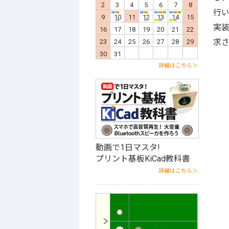
5
6
7
8
9
10
11
2
3
4
5
6
7
8
6
7
行
12
13
14
15
16
17
18
9
10
11
12
13
14
15
13
14
実
19
20
21
22
23
24
25
16
17
18
19
20
21
22
20
21
t
求
26
27
28
29
30
31
23
24
25
26
27
28
29
27
28
30
31
詳細はこちら＞
動画で1日マスタ!
プリント基板KiCad教科書
詳細はこちら＞