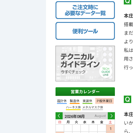
本
搭
ま
よ
私は
用
行
営業カレンダー
設計休
製造休
実装休
P板休業日
ハーネス休
メタルマスク休
本
July
August
2026年
07月
2026年
08月
202
い
日
月
火
水
木
金
土
日
月
火
水
木
金
土
日
月
Prev
Nex
1
2
3
4
1
ら