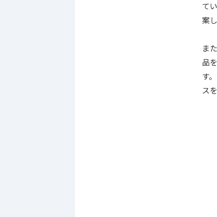
て
案
また
品
す
ス