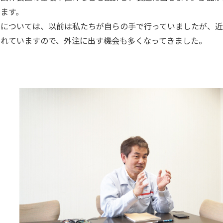
8
9
10
11
12
4
5
6
7
8
9
10
います。
15
16
17
18
19
11
12
13
14
15
16
17
装については、以前は私たちが自らの手で行っていましたが、
22
23
24
25
26
18
19
20
21
22
23
24
されていますので、外注に出す機会も多くなってきました。
29
30
25
26
27
28
29
30
31