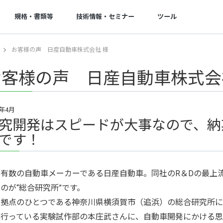
規格・書類等
技術情報・セミナー
ツール
お客様の声 日産自動車株式会社 様
操作方法・FAQ
基板実装
お支払い・出荷
開発量産支援
ご注文の流れ
実装サービスの特徴
お支払い
回路設計
お客様の声 日産自動車株式会
操作ガイド
実装サービスの流れ
出荷・納期
開発・量産支援
セミナー
ご注文時に必要なデータ一覧
実装工場案内
グローバル対応サービス
技術コンサルティング
6年4月
一般CADのガーバー出力方法
無償提供部品一覧
各種伝票発行
究開発はスピードが大事なので、納
割引
です！
よくある質問
BGA・CSPリワーキングサービス
営業カレンダー
リピート割引き
ログインでお困りの方へ
取引実績
部品調達
ボリュームディスカウ
お問い合わせフォーム
納期遵守率
内有数の自動車メーカーである日産自動車。同社のR＆Dの最上
部品調達
会社割引
のが“総合研究所”です。
GUGEN Hub（オンライン調達）
の拠点のひとつである神奈川県横須賀市（追浜）の総合研究所に
行っている実験試作部の本庄武さんに、自動車開発にかける思い